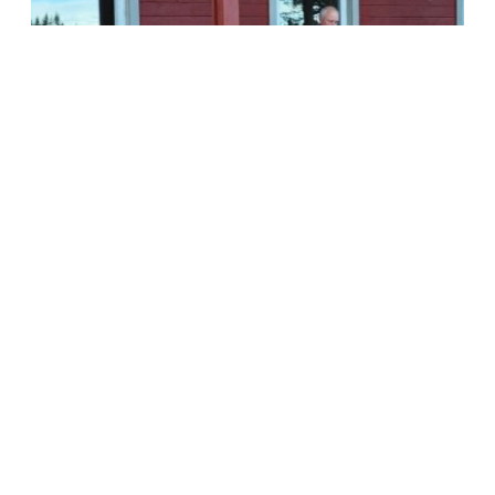
12.06.2026
PER KLIPPET SNORA DA HOTEL CÆSAR
BLE TIL PERSTU
Det siste året har Knykenfolket jobbet med å utvikle
fasilitetene...
Les mer…