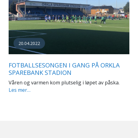
20.04.2022
FOTBALLSESONGEN I GANG PÅ ORKLA
SPAREBANK STADION
Våren og varmen kom plutselig i løpet av påska.
Les mer…