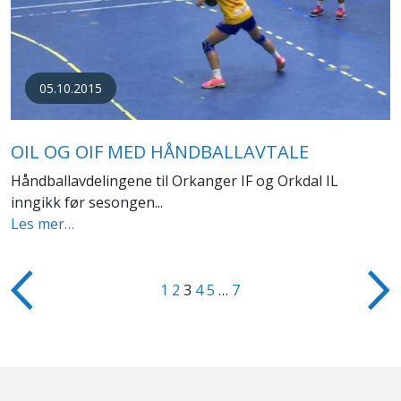
05.10.2015
OIL OG OIF MED HÅNDBALLAVTALE
Håndballavdelingene til Orkanger IF og Orkdal IL
inngikk før sesongen...
Les mer…
1
2
3
4
5
…
7