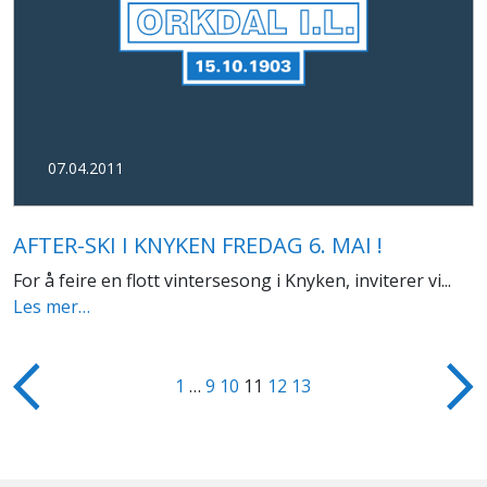
07.04.2011
AFTER-SKI I KNYKEN FREDAG 6. MAI !
For å feire en flott vintersesong i Knyken, inviterer vi...
Les mer…
1
…
9
10
11
12
13