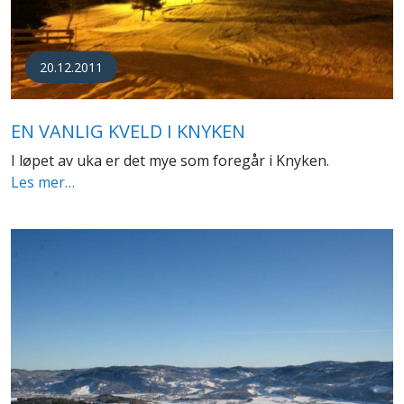
20.12.2011
EN VANLIG KVELD I KNYKEN
I løpet av uka er det mye som foregår i Knyken.
Les mer…