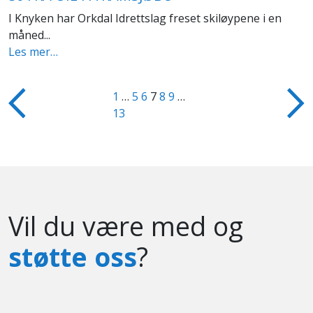
I Knyken har Orkdal Idrettslag freset skiløypene i en
måned...
Les mer…
1
…
5
6
7
8
9
…
13
Vil du være med og
støtte oss
?