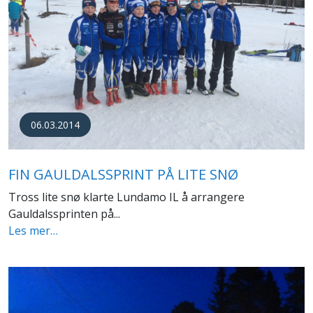
06.03.2014
FIN GAULDALSSPRINT PÅ LITE SNØ
Tross lite snø klarte Lundamo IL å arrangere
Gauldalssprinten på...
Les mer…