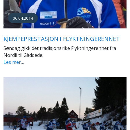
06.04.2014
KJEMPEPRESTASJON I FLYKTNINGERENNET
Søndag gikk det tradisjonsrike Flyktningerennet fra
Nordli til Gàddede.
Les mer…