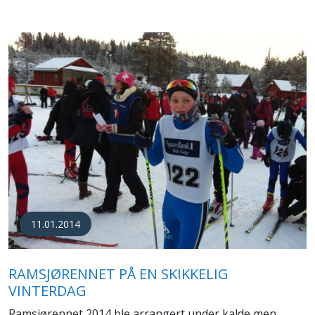
11.01.2014
RAMSJØRENNET PÅ EN SKIKKELIG
VINTERDAG
Ramsjørennet 2014 ble arrangert under kalde men