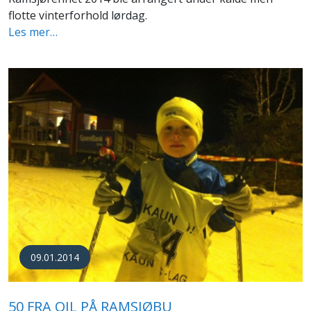
flotte vinterforhold lørdag.
Les mer…
09.01.2014
50 FRA OIL PÅ RAMSJØBU