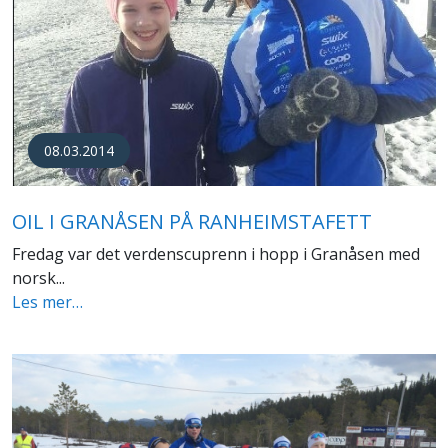
08.03.2014
OIL I GRANÅSEN PÅ RANHEIMSTAFETT
Fredag var det verdenscuprenn i hopp i Granåsen med
norsk...
Les mer…