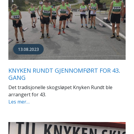
13.08.2023
KNYKEN RUNDT GJENNOMFØRT FOR 43.
GANG
Det tradisjonelle skogsløpet Knyken Rundt ble
arrangert for 43.
Les mer…