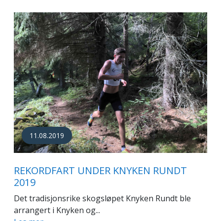
11.08.2019
REKORDFART UNDER KNYKEN RUNDT
2019
Det tradisjonsrike skogsløpet Knyken Rundt ble
arrangert i Knyken og...