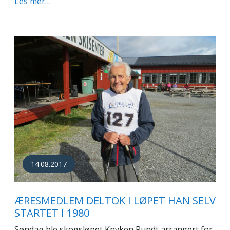
Les mer…
14.08.2017
ÆRESMEDLEM DELTOK I LØPET HAN SELV
STARTET I 1980
Søndag ble skogsløpet Knyken Rundt arrangert for