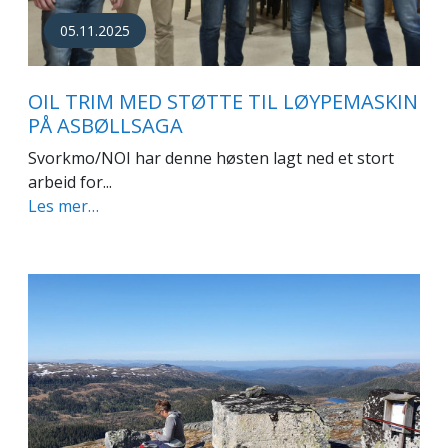
05.11.2025
OIL TRIM MED STØTTE TIL LØYPEMASKIN
PÅ ASBØLLSAGA
Svorkmo/NOI har denne høsten lagt ned et stort
arbeid for...
Les mer…