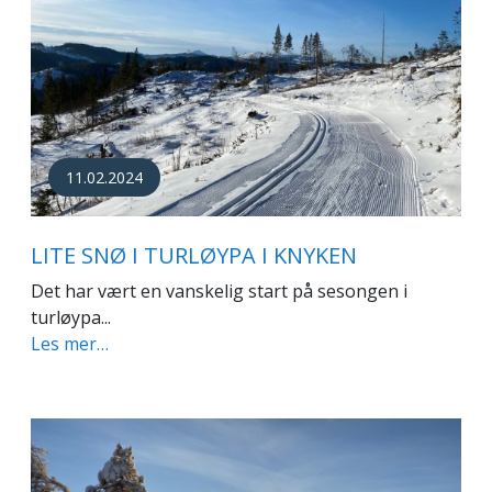
11.02.2024
LITE SNØ I TURLØYPA I KNYKEN
Det har vært en vanskelig start på sesongen i
turløypa...
Les mer…