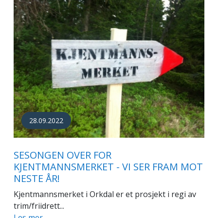
28.09.2022
SESONGEN OVER FOR
KJENTMANNSMERKET - VI SER FRAM MOT
NESTE ÅR!
Kjentmannsmerket i Orkdal er et prosjekt i regi av
trim/friidrett...
Les mer…