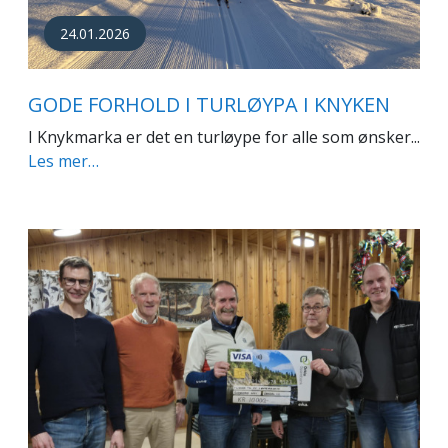
24.01.2026
GODE FORHOLD I TURLØYPA I KNYKEN
I Knykmarka er det en turløype for alle som ønsker...
Les mer…