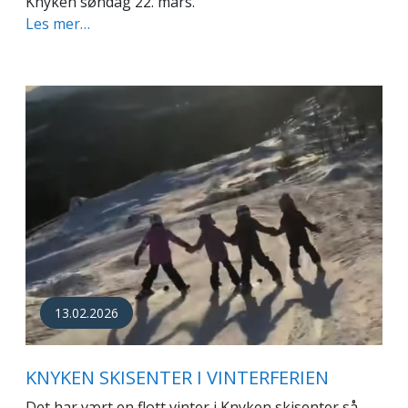
Knyken søndag 22. mars.
Les mer…
13.02.2026
KNYKEN SKISENTER I VINTERFERIEN
Det har vært en flott vinter i Knyken skisenter så