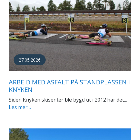
27.05.2026
ARBEID MED ASFALT PÅ STANDPLASSEN I
KNYKEN
Siden Knyken skisenter ble bygd ut i 2012 har det...
Les mer…