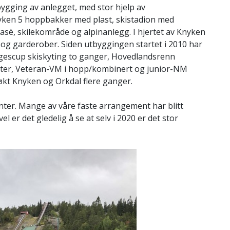
tbygging av anlegget, med stor hjelp av
yken 5 hoppbakker med plast, skistadion med
asè, skilekområde og alpinanlegg. I hjertet av Knyken
og garderober. Siden utbyggingen startet i 2010 har
rgescup skiskyting to ganger, Hovedlandsrenn
ter, Veteran-VM i hopp/kombinert og junior-NM
søkt Knyken og Orkdal flere ganger.
enter. Mange av våre faste arrangement har blitt
l er det gledelig å se at selv i 2020 er det stor