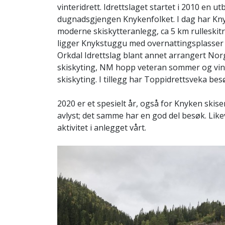
vinteridrett. Idrettslaget startet i 2010 en u
dugnadsgjengen Knykenfolket. I dag har Kn
moderne skiskytteranlegg, ca 5 km rulleskitr
ligger Knykstuggu med overnattingsplasser 
Orkdal Idrettslag blant annet arrangert No
skiskyting, NM hopp veteran sommer og vin
skiskyting. I tillegg har Toppidrettsveka be
2020 er et spesielt år, også for Knyken skis
avlyst; det samme har en god del besøk. Likeve
aktivitet i anlegget vårt.