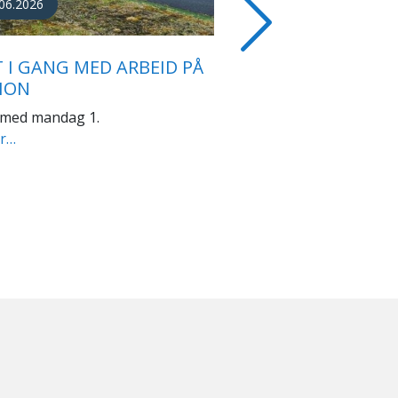
04.2026
EN BIDRAR TIL
Next
KDRIFT I KNYKEN
ENTER
n skisenter er det stor aktivitet
m hele året.
er…