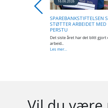
27.05.2026
ARBEID MED ASFALT PÅ
Previous
STANDPLASSEN I KNYKE
Siden Knyken skisenter ble bygd 
2012 har det...
Les mer…
Vil du være