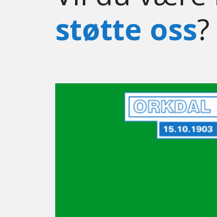
støtte oss
?