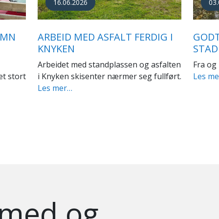
20.05.2026
08.
NYE "HOTEL CÆSAR" TAR
RUSS
N
FORM
KIOS
SKIS
ut i
I Knyken skisenter har det over mange
år blitt stadig...
I Knyke
Les mer…
gjenno
Les m
 med og