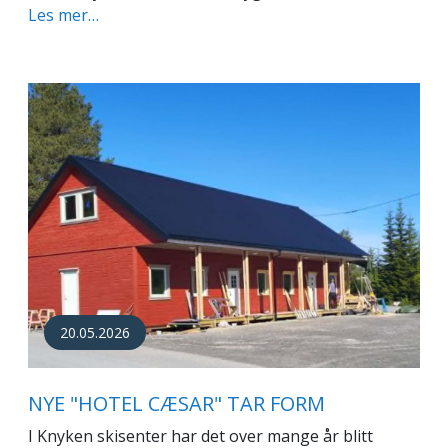
Les mer…
20.05.2026
NYE "HOTEL CÆSAR" TAR FORM
I Knyken skisenter har det over mange år blitt