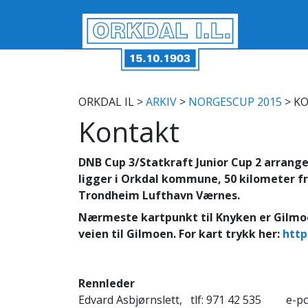
ORKDAL IL
>
ARKIV
>
NORGESCUP 2015
> K
Kontakt
DNB Cup 3/Statkraft Junior Cup 2 arranger
ligger i Orkdal kommune, 50 kilometer f
Trondheim Lufthavn Værnes.
Nærmeste kartpunkt til Knyken er Gilmoen
veien til Gilmoen. For kart trykk her:
http
Rennleder
Edvard Asbjørnslett, tlf: 971 42 535 e-po