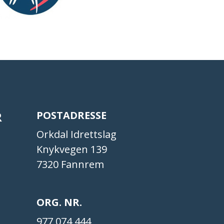
R
POSTADRESSE
Orkdal Idrettslag
Knykvegen 139
7320 Fannrem
ORG. NR.
977 074 444