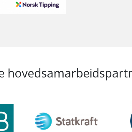
e hovedsamarbeidspart