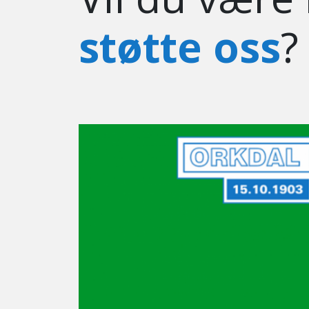
støtte oss
?