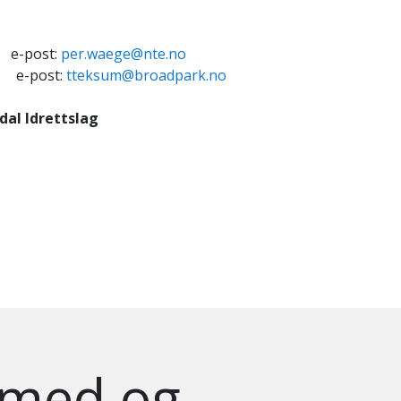
e-post:
per.waege@nte.no
e-post:
tteksum@broadpark.no
dal Idrettslag
 med og