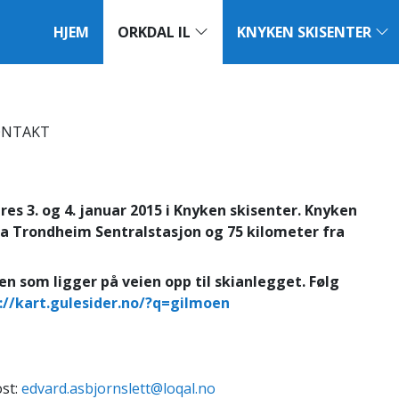
HJEM
ORKDAL IL
KNYKEN SKISENTER
ONTAKT
es 3. og 4. januar 2015 i Knyken skisenter. Knyken
ra Trondheim Sentralstasjon og 75 kilometer fra
 som ligger på veien opp til skianlegget. Følg
://kart.gulesider.no/?q=gilmoen
st:
edvard.asbjornslett@loqal.no