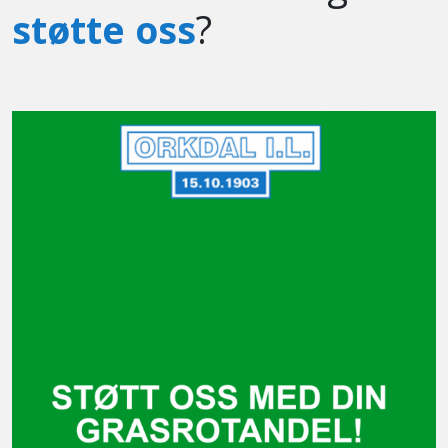
støtte oss
?