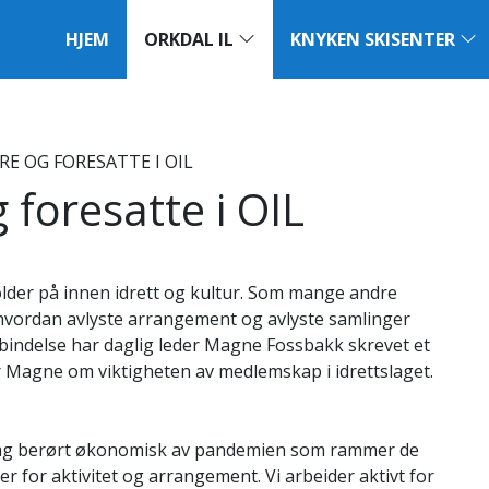
HJEM
ORKDAL IL
KNYKEN SKISENTER
RE OG FORESATTE I OIL
g foresatte i OIL
older på innen idrett og kultur. Som mange andre
å hvordan avlyste arrangement og avlyste samlinger
rbindelse har daglig leder Magne Fossbakk skrevet et
ver Magne om viktigheten av medlemskap i idrettslaget.
tslag berørt økonomisk av pandemien som rammer de
er for aktivitet og arrangement. Vi arbeider aktivt for