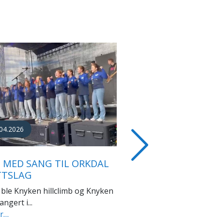
12.2025
 NYTT ÅR ALLE
Next
TTSVENNER!
kvit jul i Orkland i år, selv om...
er…