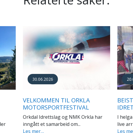
22.03.2026
30.
VELKOMMEN TIL ÅRSMØTE I
ER I
GODT
ORKDAL IDRETTSLAG
IDRE
Orkdal Idrettslag ønsker velkommen til
t sitt
Det ble 
årsmøte.
Les m
Les mer…