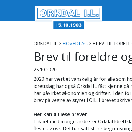
ORKDAL IL
>
HOVEDLAG
> BREV TIL FORELD
Brev til foreldre o
25.10.2020
2020 har vært et vanskelig år for alle som h
idrettslag har også Orkdal IL fått kjenne p
har påvirket økonomien og driften. I den fo
brev på vegne av styret i OIL. I brevet skri
Her kan du lese brevet:
I likhet med mange andre, er Orkdal Idret
fleste av oss. Det har satt store begrensning