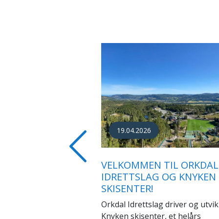
30.03.2026
SOLEM BLIR NY STYRELED
Previous
ORKDAL IDRETTSLAG
Orkdal Idrettslag har gjennomfør
årsmøte i 2026.
Les mer…