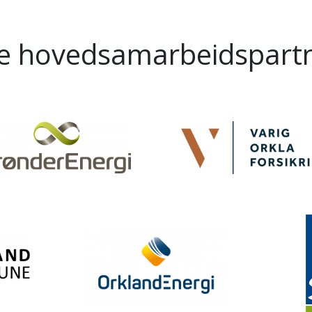
e hovedsamarbeidspart