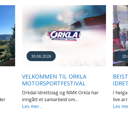
22.03.2026
30.
VELKOMMEN TIL ÅRSMØTE I
ER I
GODT
ORKDAL IDRETTSLAG
IDRE
Orkdal Idrettslag ønsker velkommen til
t sitt
Det ble 
årsmøte.
Les m
Les mer…