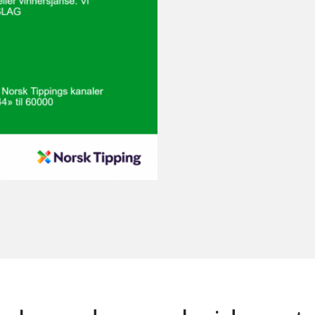
e hovedsamarbeidspart