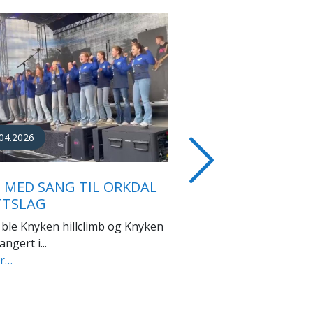
12.2025
 NYTT ÅR ALLE
Next
TTSVENNER!
kvit jul i Orkland i år, selv om...
er…