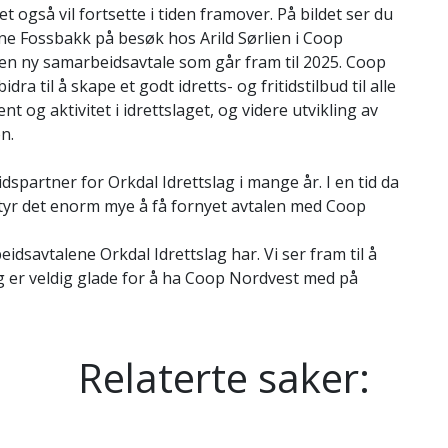
t også vil fortsette i tiden framover. På bildet ser du
agne Fossbakk på besøk hos Arild Sørlien i Coop
en ny samarbeidsavtale som går fram til 2025. Coop
a til å skape et godt idretts- og fritidstilbud til alle
 og aktivitet i idrettslaget, og videre utvikling av
n.
partner for Orkdal Idrettslag i mange år. I en tid da
betyr det enorm mye å få fornyet avtalen med Coop
dsavtalene Orkdal Idrettslag har. Vi ser fram til å
og er veldig glade for å ha Coop Nordvest med på
Relaterte saker: