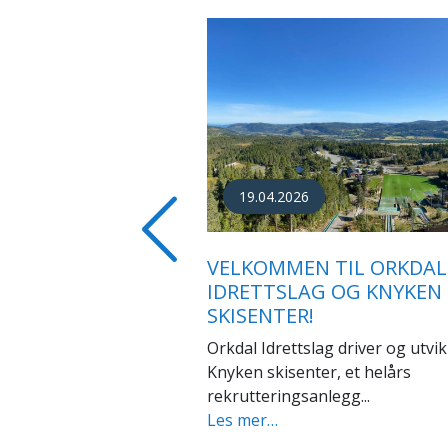
30.03.2026
SOLEM BLIR NY STYRELED
Previous
ORKDAL IDRETTSLAG
Orkdal Idrettslag har gjennomfør
årsmøte i 2026.
Les mer…