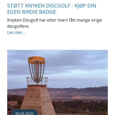
STØTT KNYKEN DISCGOLF - KJØP DIN
EGEN BIRDIE BADGE
Knyken Discgolf har etter hvert fått mange ivrige
discgolfere.
Les mer…
05.05.2025