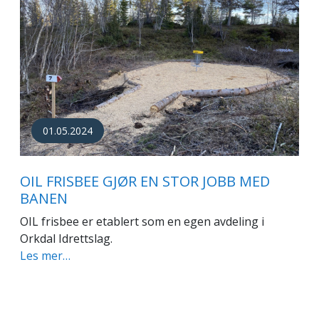
01.05.2024
OIL FRISBEE GJØR EN STOR JOBB MED
BANEN
OIL frisbee er etablert som en egen avdeling i
Orkdal Idrettslag.
Les mer…