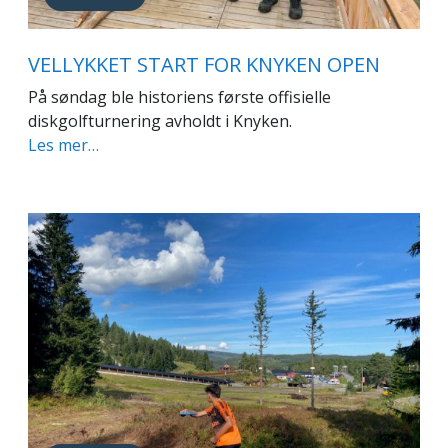
VELLYKKET START FOR KNYKEN OPEN
På søndag ble historiens første offisielle
diskgolfturnering avholdt i Knyken.
Les mer…