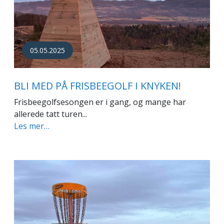
05.05.2025
BLI MED PÅ FRISBEEGOLF I KNYKEN!
Frisbeegolfsesongen er i gang, og mange har
allerede tatt turen...
Les mer…