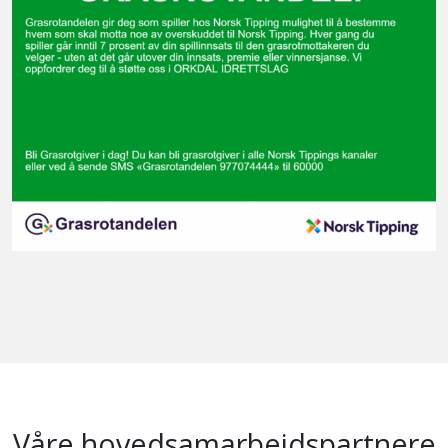
Våre hovedsamarbeidspartnere