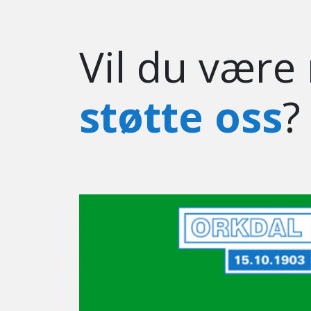
Vil du være
støtte oss
?