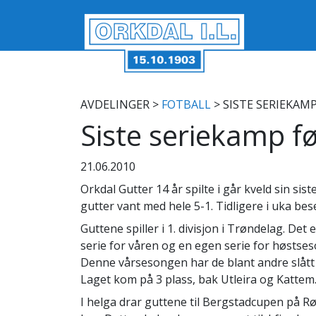
AVDELINGER
>
FOTBALL
> SISTE SERIEKAM
Siste seriekamp 
21.06.2010
Orkdal Gutter 14 år spilte i går kveld sin s
gutter vant med hele 5-1. Tidligere i uka bese
Guttene spiller i 1. divisjon i Trøndelag. Det
serie for våren og en egen serie for høstse
Denne vårsesongen har de blant andre slått 
Laget kom på 3 plass, bak Utleira og Kattem
I helga drar guttene til Bergstadcupen på Rø