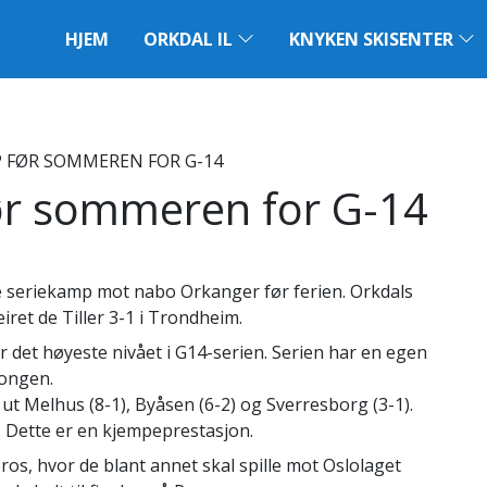
HJEM
ORKDAL IL
KNYKEN SKISENTER
P FØR SOMMEREN FOR G-14
før sommeren for G-14
iste seriekamp mot nabo Orkanger før ferien. Orkdals
iret de Tiller 3-1 i Trondheim.
 er det høyeste nivået i G14-serien. Serien har en egen
songen.
ut Melhus (8-1), Byåsen (6-2) og Sverresborg (3-1).
. Dette er en kjempeprestasjon.
ros, hvor de blant annet skal spille mot Oslolaget