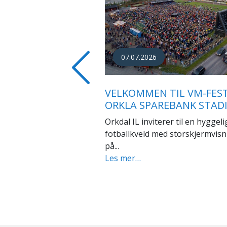
28.12.2024
RESERTIFISERT SOM
KVALITETSKLUBBER
Previous
Orkdal IL har sammen med Orkl
vært sertifisert som...
Les mer…