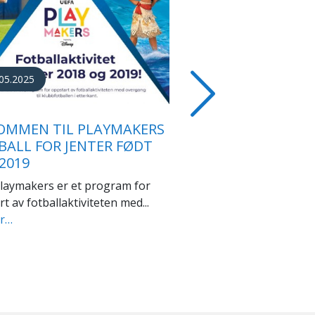
05.2023
 BOKA OM
LOMSTRINGEN AV AV
Next
NEFOTBALLEN I GAMLE
TRØNDELAG
s Pokal er et omfattende
nt om kvinnefotballens
mstring...
er…