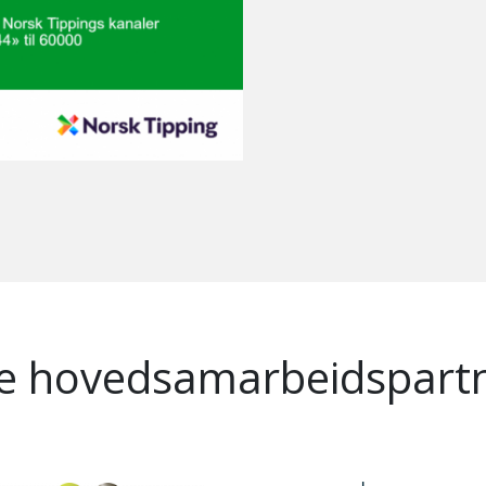
e hovedsamarbeidspart