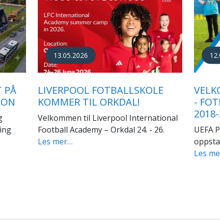
24.
17.07.2023
KJØP
ORKLA TINE FOTBALLSKOLE
OPPB
2023
KVIN
a FK
Orkdal IL fotball sin
SØR-
samarbeidspartner Orkla Fotballklubb
Damene
arrangerer Tine Fotballskole.
dokume
Les mer…
oppblo
Les m