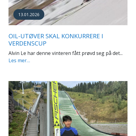
13.01.2026
OIL-UTØVER SKAL KONKURRERE I
VERDENSCUP
Alvin Le har denne vinteren fått prøvd seg på det...
Les mer…