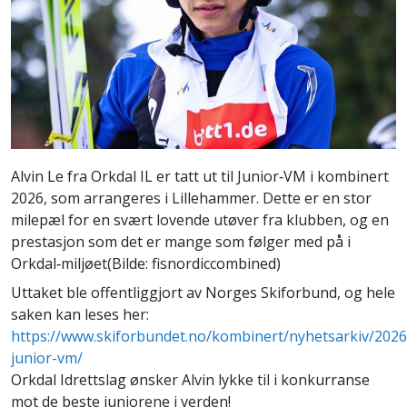
Alvin Le fra Orkdal IL er tatt ut til Junior‑VM i kombinert
2026, som arrangeres i Lillehammer. Dette er en stor
milepæl for en svært lovende utøver fra klubben, og en
prestasjon som det er mange som følger med på i
Orkdal‑miljøet(Bilde: fisnordiccombined)
Uttaket ble offentliggjort av Norges Skiforbund, og hele
saken kan leses her:
https://www.skiforbundet.no/kombinert/nyhetsarkiv/2026
junior-vm/
Orkdal Idrettslag ønsker Alvin lykke til i konkurranse
mot de beste juniorene i verden!