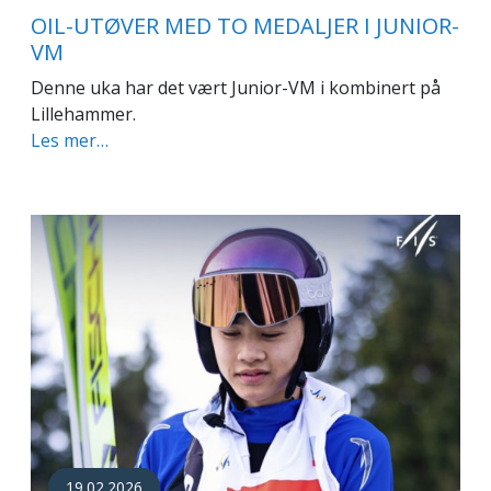
OIL-UTØVER MED TO MEDALJER I JUNIOR-
VM
Denne uka har det vært Junior-VM i kombinert på
Lillehammer.
Les mer…
19.02.2026