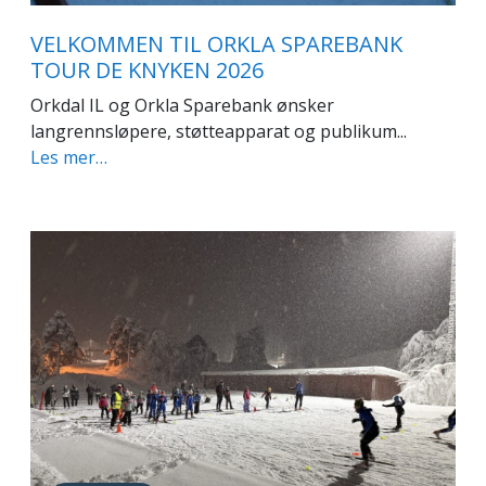
VELKOMMEN TIL ORKLA SPAREBANK
TOUR DE KNYKEN 2026
Orkdal IL og Orkla Sparebank ønsker
langrennsløpere, støtteapparat og publikum...
Les mer…