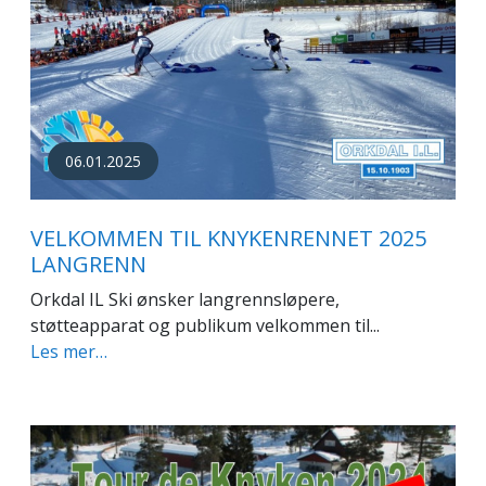
06.01.2025
VELKOMMEN TIL KNYKENRENNET 2025
LANGRENN
Orkdal IL Ski ønsker langrennsløpere,
støtteapparat og publikum velkommen til...
Les mer…