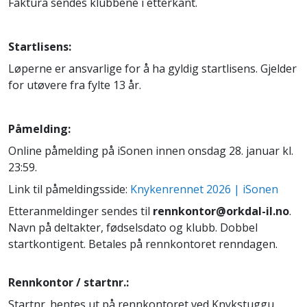
Faktura sendes klubbene i etterkant.
Startlisens:
Løperne er ansvarlige for å ha gyldig startlisens. Gjelder
for utøvere fra fylte 13 år.
Påmelding:
Online påmelding på iSonen innen onsdag 28. januar kl.
23:59.
Link til påmeldingsside:
Knykenrennet 2026 | iSonen
Etteranmeldinger sendes til
rennkontor@orkdal-il.no
.
Navn på deltakter, fødselsdato og klubb. Dobbel
startkontigent. Betales på rennkontoret renndagen.
Rennkontor / startnr.:
Startnr. hentes ut på rennkontoret ved Knykstuggu