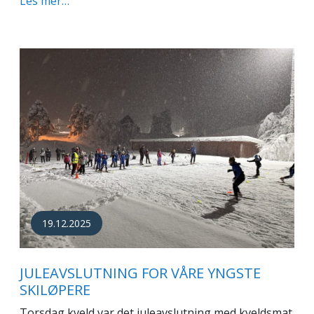
Les mer…
19.12.2025
JULEAVSLUTNING FOR VÅRE YNGSTE
SKILØPERE
Torsdag kveld var det juleavslutning med kveldsmat