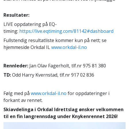
Resultater:
LIVE oppdatering på EQ-
timing:
https://live.eqtiming.com/81142#dashboard
Fullstendig resultatliste kommer kun på nett; se
hjemmeside Orkdal IL
www.orkdal-il.no
Rennleder:
Jan Olav Fagerholt, tlf.nr 975 81 380
TD:
Odd Harry Kvernstad, tlf.nr 917 02 836
Følg med på
www.orkdal-il.no
for oppdateringer i
forkant av rennet.
Skiavdelinga i Orkdal Idrettslag ønsker velkommen
til en fin langrennsdag under Knykenrennet 2026!