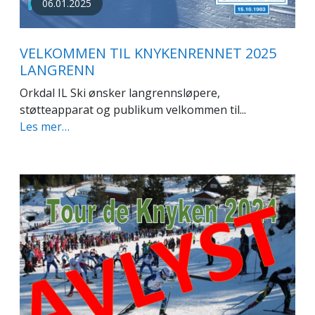
06.01.2025
VELKOMMEN TIL KNYKENRENNET 2025
LANGRENN
Orkdal IL Ski ønsker langrennsløpere,
støtteapparat og publikum velkommen til...
Les mer…