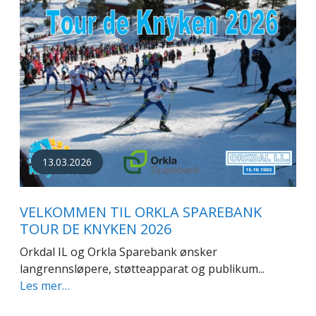
13.03.2026
VELKOMMEN TIL ORKLA SPAREBANK
TOUR DE KNYKEN 2026
Orkdal IL og Orkla Sparebank ønsker
langrennsløpere, støtteapparat og publikum...
Les mer…