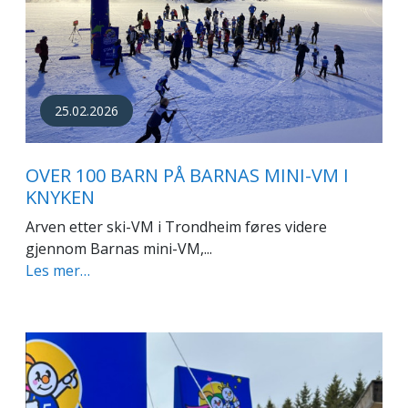
25.02.2026
OVER 100 BARN PÅ BARNAS MINI-VM I
KNYKEN
Arven etter ski-VM i Trondheim føres videre
gjennom Barnas mini-VM,...
Les mer…