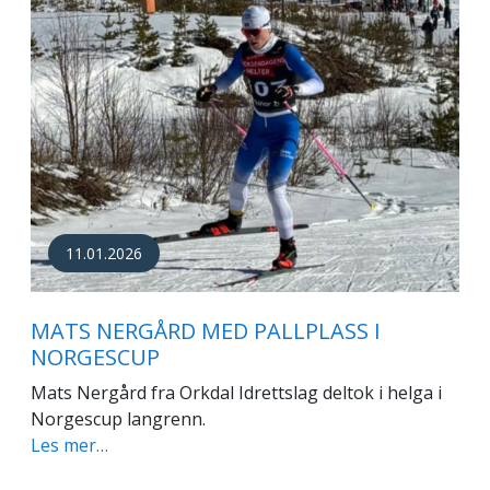
11.01.2026
MATS NERGÅRD MED PALLPLASS I
NORGESCUP
Mats Nergård fra Orkdal Idrettslag deltok i helga i
Norgescup langrenn.
Les mer…