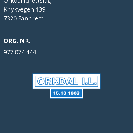
Orkdal Idrettslag
Knykvegen 139
7320 Fannrem
ORG. NR.
977 074 444