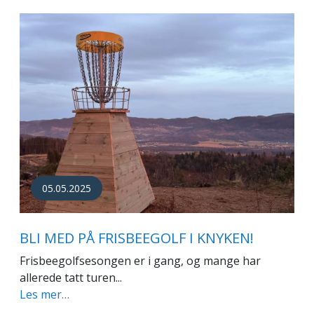
05.05.2025
BLI MED PÅ FRISBEEGOLF I KNYKEN!
Frisbeegolfsesongen er i gang, og mange har
allerede tatt turen...
Les mer…