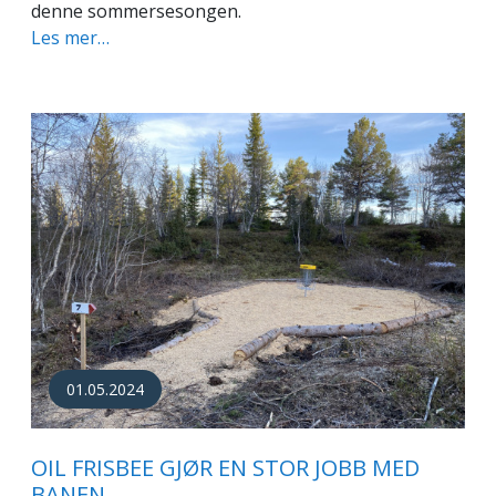
denne sommersesongen.
Les mer…
01.05.2024
OIL FRISBEE GJØR EN STOR JOBB MED
BANEN