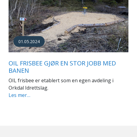
01.05.2024
OIL FRISBEE GJØR EN STOR JOBB MED
BANEN
OIL frisbee er etablert som en egen avdeling i
Orkdal Idrettslag.
Les mer…