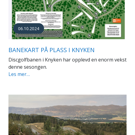
06.10.2024
BANEKART PÅ PLASS I KNYKEN
Discgolfbanen i Knyken har opplevd en enorm vekst
denne sesongen.
Les mer…