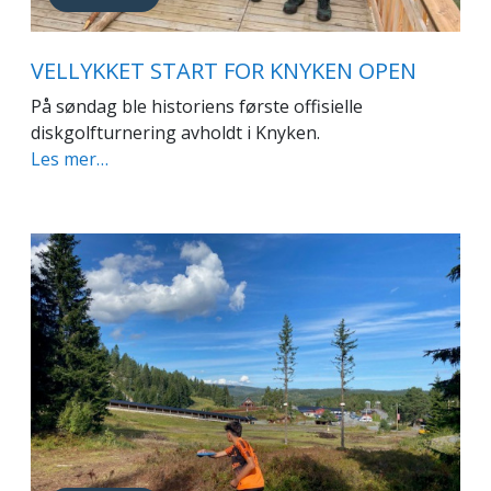
VELLYKKET START FOR KNYKEN OPEN
På søndag ble historiens første offisielle
diskgolfturnering avholdt i Knyken.
Les mer…