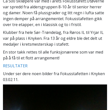
Ca 500 skiløpere var med i årets Fokusstafett.Utøverne
var spredd fra aldersgruppen 8-10 år til senior herrer
og damer. Noen få plussgrader og litt regn i lufta satte
ingen demper på arrangementet. Fokusstafetten gikk
over tre etapper, en i klassisk og to i fristil.
Klubber fra hele Sør-Trøndelag, fra Røros IL til Yrjar IL
var på plass i Knyken. Fra 13 år og eldre ble det delt ut
medaljer i kretsmesterskap i stafett.
En stor takk rettes til alle funksjonærene som var med
på å få til et flott arrangement!
RESULTATER
Under ser dere noen bilder fra Fokusstafetten i Knyken
03.02.11.