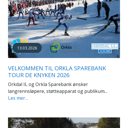
13.03.2026
VELKOMMEN TIL ORKLA SPAREBANK
TOUR DE KNYKEN 2026
Orkdal IL og Orkla Sparebank ønsker
langrennsløpere, støtteapparat og publikum...
Les mer…